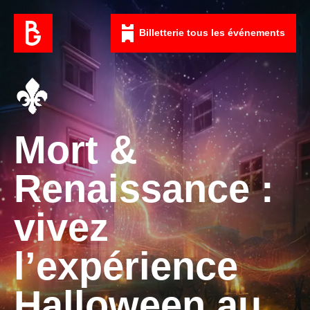
Billetterie tous les événements
Mort &
Renaissance :
vivez
l’expérience
Halloween au