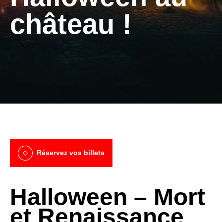
château !
Réservez vos billets
Halloween – Mort
et Renaissance