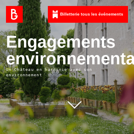
Billetterie tous les événements
Engagements
environnement
Un Château en harmonie avec son
environnement