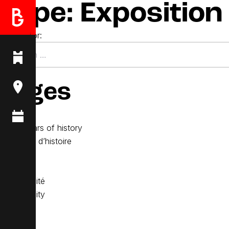
Type:
Exposition
Search for:
Pages
1,000 years of history
10 siècles d’histoire
A propos
About
Accessibilité
Accessibility
Accueil
App