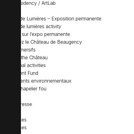
Artists’ residency / ArtLab
Billetterie
Château de Lumières – Exposition permanente
Château de lumières activity
Clin d’oeil sur l’expo permanente
Découvrez le Château de Beaugency
Dîners immersifs
Discover the Château
Educational activities
Endowment Fund
Engagements environnementaux
Enigme Chapelier fou
Enigmes
Espace presse
Exhibition
Expériences
Experiences