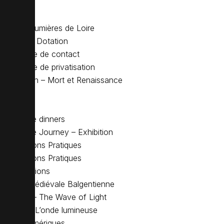
FAQ
FAQ
Festival Lumières de Loire
Fonds de Dotation
Formulaire de contact
Formulaire de privatisation
Halloween – Mort et Renaissance
Home
Hosting
Immersive dinners
Immersive Journey – Exhibition
Informations Pratiques
Informations Pratiques
Investigations
La Cité Médiévale Balgentienne
Laudalia – The Wave of Light
Laudalia, L’onde lumineuse
Lieux Numériques