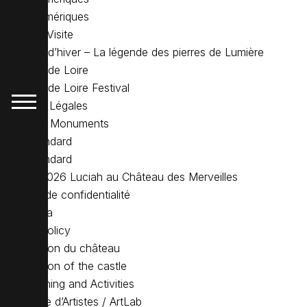
Lieux Numériques
Livret de Visite
Lumières d’hiver – La légende des pierres de Lumière
Lumières de Loire
Lumières de Loire Festival
Mentions Légales
Nuits des Monuments
Page standard
Page standard
Pâques 2026 Luciah au Château des Merveilles
Politique de confidentialité
Press area
Privacy Policy
Privatisation du château
Privatization of the castle
Programming and Activities
Résidence d’Artistes / ArtLab