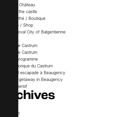
Roses du Château
Roses of the castle
Salon de thé / Boutique
Teahouse / Shop
The Medieval City of Balgentienne
Ticketing
Visit to the Castrum
Visit to the Castrum
Visite et programme
Visite historique du Castrum
Week end escapade à Beaugency
Weekend getaway in Beaugency
Yoga Immersif
Archives
June 2021