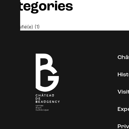
Categories
Non classifié(e)
(1)
Châ
His
Visi
Expé
Priv